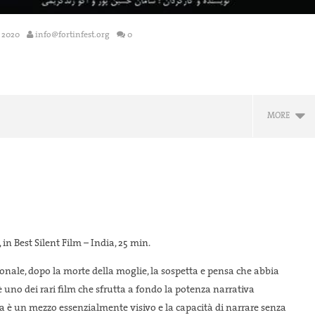
 2020
info@fortinfest.org
0
MORE
n Best Silent Film – India, 25 min.
onale, dopo la morte della moglie, la sospetta e pensa che abbia
 Venice's Ecofeminist
Towards a Venice's Ecofeminist
Tr
uno dei rari film che sfrutta a fondo la potenza narrativa
Manifest
Se
è un mezzo essenzialmente visivo e la capacità di narrare senza