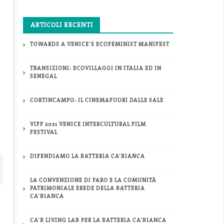
20
ugno
Giugno
20
2020
ARTICOLI RECENTI
info@fortinfest.org
info@fortinfest.org
TOWARDS A VENICE’S ECOFEMINIST MANIFEST
TRANSIZIONI: ECOVILLAGGI IN ITALIA ED IN
SENEGAL
CORTINCAMPO: IL CINEMAFUORI DALLE SALE
VIFF 2021 VENICE INTERCULTURAL FILM
FESTIVAL
DIFENDIAMO LA BATTERIA CA’BIANCA
LA CONVENZIONE DI FARO E LA COMUNITÀ
PATRIMONIALE EREDE DELLA BATTERIA
CA’BIANCA
CA’B LIVING LAB PER LA BATTERIA CA’BIANCA