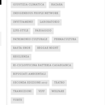
GIUSTIZIA CLIMATICA
HAZARA
INDIGENEOUS PEOPLE NETWORK
INVITI&MENU
LABORATORIO
LIFE-STYLE
PAESAGGIO
PATRIMONIO CULTURALE
PERMACULTURA
RASTA SNOB
REGGAE NIGHT
RESILIENZA
RI-CICLOFFICINA BATTERIA CASABIANCA
RIFUGIATI AMBIENTALI
SECONDA EDIZIONE 2017
TEATRO
TRANSIZIONI
VIFF
WELFARE
ansitions: ecovillages in Italy and
TRANSIZIONI: ecovillaggi in Italia e
YURTE
negal
in Senegal