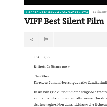
20 Giugno
VIFF VENICE INTERCULTURAL FILM FESTIVAL
VIFF Best Silent Film
26 Giugno
Batteria Ca’Bianca ore 21
The Other
Directors: Saman Hosseinpuor, Ako Zandkarimii, i
NOW VIEWING
In un villaggio curdo un uomo religioso e tradizi
Towards a
VIFF Best Silent Film
avuto una relazione con un altro uomo. Questo è 
Manifest
20
dell’immagine. Non dimentichiamo che il cinema 