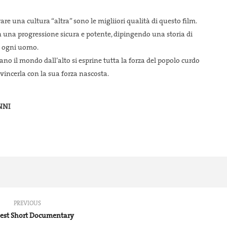
20
20
Giugno
Gi
2020
20
are una cultura “altra” sono le migliiori qualità di questo film.
tinfest.org
info@fortinfest.org
n una progressione sicura e potente, dipingendo una storia di
in ogni uomo.
o il mondo dall’alto si esprine tutta la forza del popolo curdo
vincerla con la sua forza nascosta.
NNI
PREVIOUS
Best Short Documentary