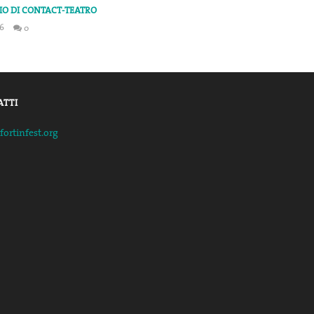
O DI CONTACT-TEATRO
6
0
info@fortinfest.org
ATTI
fortinfest.org