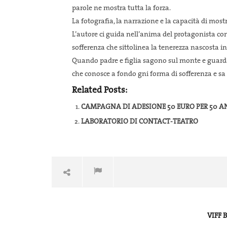
Giugno
20
parole ne mostra tutta la forza.
2020
Giugno
info@fortinfest.org
2020
La fotografia, la narrazione e la capacità di mostr
info@for
L’autore ci guida nell’anima del protagonista co
sofferenza che sittolinea la tenerezza nascosta 
Quando padre e figlia sagono sul monte e guardan
che conosce a fondo gni forma di sofferenza e sa 
Related Posts:
CAMPAGNA DI ADESIONE 50 EURO PER 50 A
LABORATORIO DI CONTACT-TEATRO
VIFF 