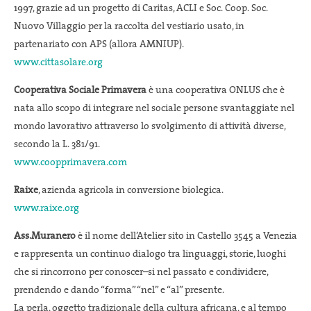
1997, grazie ad un progetto di Caritas, ACLI e Soc. Coop. Soc.
Nuovo Villaggio per la raccolta del vestiario usato, in
partenariato con APS (allora AMNIUP).
www.cittasolare.org
Cooperativa Sociale Primavera
è una cooperativa ONLUS che è
nata allo scopo di integrare nel sociale persone svantaggiate nel
mondo lavorativo attraverso lo svolgimento di attività diverse,
secondo la L. 381/91.
www.coopprimavera.com
Raixe
, azienda agricola in conversione biolegica.
www.raixe.org
Ass.Muranero
è il nome dell’Atelier sito in Castello 3545 a Venezia
e rappresenta un continuo dialogo tra linguaggi, storie, luoghi
che si rincorrono per conoscer–si nel passato e condividere,
prendendo e dando “forma” “nel” e “al” presente.
La perla, oggetto tradizionale della cultura africana, e al tempo